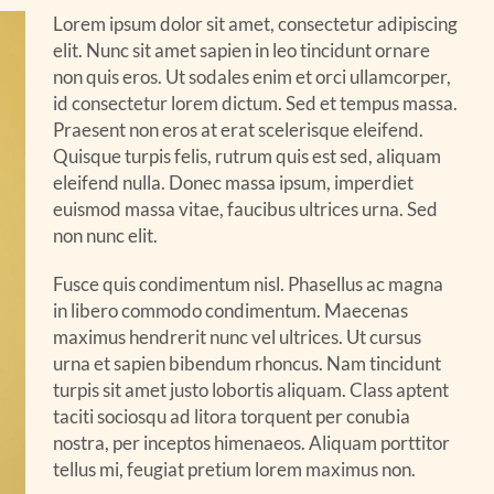
Lorem ipsum dolor sit amet, consectetur adipiscing
elit. Nunc sit amet sapien in leo tincidunt ornare
non quis eros. Ut sodales enim et orci ullamcorper,
id consectetur lorem dictum. Sed et tempus massa.
Praesent non eros at erat scelerisque eleifend.
Quisque turpis felis, rutrum quis est sed, aliquam
eleifend nulla. Donec massa ipsum, imperdiet
euismod massa vitae, faucibus ultrices urna. Sed
non nunc elit.
Fusce quis condimentum nisl. Phasellus ac magna
in libero commodo condimentum. Maecenas
maximus hendrerit nunc vel ultrices. Ut cursus
urna et sapien bibendum rhoncus. Nam tincidunt
turpis sit amet justo lobortis aliquam. Class aptent
taciti sociosqu ad litora torquent per conubia
nostra, per inceptos himenaeos. Aliquam porttitor
tellus mi, feugiat pretium lorem maximus non.